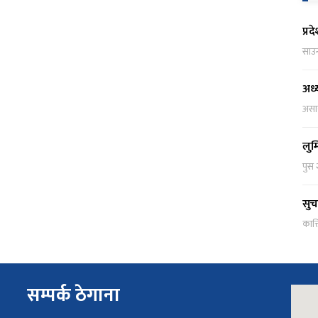
प्र
साउ
अध्
असा
लुम
पुस 
सुच
कात्
सम्पर्क ठेगाना