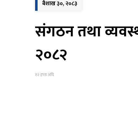
बैशाख ३०, २०८३
संगठन तथा व्यवस्थाप
२०८२
१२ हप्ता अघि