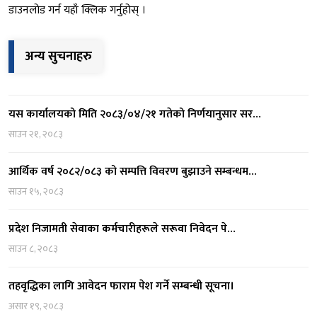
डाउनलोड गर्न यहाँ क्लिक गर्नुहोस् ।
अन्य सुचनाहरु
यस कार्यालयको मिति २०८३/०४/२१ गतेको निर्णयानुसार सर…
साउन २१, २०८३
आर्थिक वर्ष २०८२/०८३ को सम्पत्ति विवरण बुझाउने सम्बन्धम…
साउन १५, २०८३
प्रदेश निजामती सेवाका कर्मचारीहरूले सरूवा निवेदन पे…
साउन ८, २०८३
तहवृद्धिका लागि आवेदन फाराम पेश गर्ने सम्बन्धी सूचना।
असार १९, २०८३