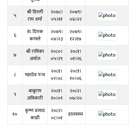
श्री डिल्ली
२०७८।
२०७९।
५
राम शर्मा
०५।११
०४।२२
डा. दिपक
२०७९।
२०७९।
६
काफ्ले
०४।२३
१२।१७
श्री राधिका
२०८०।
२०८१।
७
अर्याल
०५।२९
०१।२६
२०८१।
२०८१।
८
महादेव पन्थ
०२।०८
१०।०६
बाबुराम
२०८१।
२०८२।
९
अधिकारी
१०।०९
०७।२०
कृष्ण प्रसाद
२०८२।
१०
हालसम्म
काप्री
०८।०१