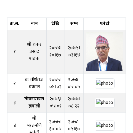
प्रमुखहरूको कार्यकाल विवरण
क्र.स.
नाम
देखि
सम्म
फोटो
श्री शंकर
२०७४।
२०७५।
१
प्रसाद
१०।१७
०३।१४
पाठक
डा. तीर्थराज
२०७५।
२०७६।
२
ढकाल
०४।०२
०५।०५
तोयनारायण
२०७६।
२०७७।
३
ज्ञवाली
०५।०९
०८।२२
श्री
२०७७।
२०७८।
४
भरतमणि
१०।०७
०५।१०
सुवेदी