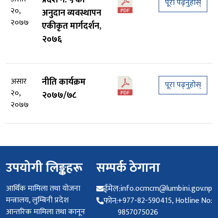
प्रदेश नं. ५ को
पूरा पढ्नुहोस्
२०,
अनुदान व्यवस्थापन
२०७७
एकीकृत मार्गदर्शन,
२०७६
असार
नीति कार्यक्रम
पूरा पढ्नुहोस्
२०,
२०७७/७८
२०७७
उपयोगी लिङ्कहरू
सम्पर्क ठेगाना
आर्थिक मामिला तथा योजना
ईमेल:
info.ocmcm@lumbini.gov.np
मन्त्रालय, लुम्बिनी प्रदेश
फोन:
+977-82-590415, Hotline No:
आन्तरिक मामिला तथा कानून
9857075026