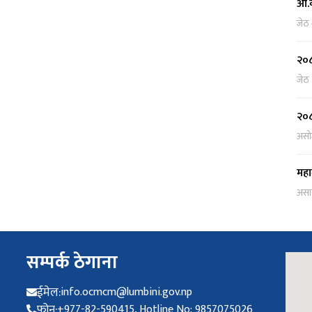
आ.व
जेठ
२०८
जेठ
२०८
असो
महा
असा
सम्पर्क ठेगाना
ईमेल:
info.ocmcm@lumbini.gov.np
फोन:
+977-82-590415, Hotline No: 9857075026