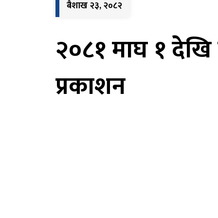
बैशाख २३, २०८२
२०८१ माघ १ देखि चै
प्रकाशन