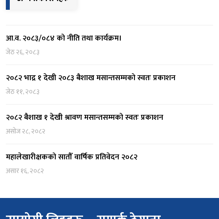
अन्य प्रकाशनहरु
आ.व. २०८३/०८४ को नीति तथा कार्यक्रम।
जेठ २६, २०८३
२०८२ भाद्र १ देखी २०८३ बैशाख मसान्तसम्मको स्वतः प्रकाशन
जेठ ११, २०८३
२०८२ बैशाख १ देखी श्रावण मसान्तसम्मको स्वतः प्रकाशन
असोज २८, २०८२
महालेखारीक्षकको सातौँ वार्षिक प्रतिवेदन २०८२
असार १६, २०८२