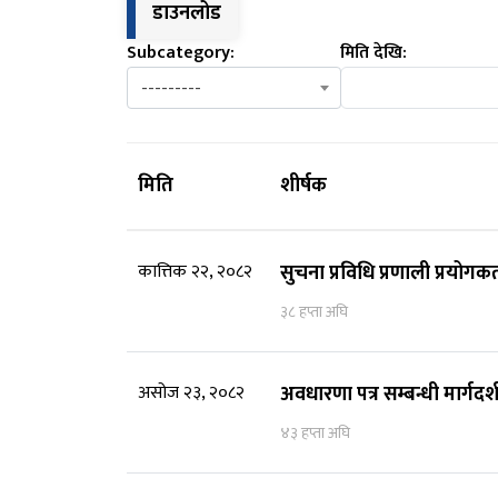
डाउनलोड
Subcategory:
मिति देखि:
---------
मिति
शीर्षक
कात्तिक २२, २०८२
सुचना प्रविधि प्रणाली प्रयोग
३८ हप्ता अघि
असोज २३, २०८२
अवधारणा पत्र सम्बन्धी मार्गदर्
४३ हप्ता अघि