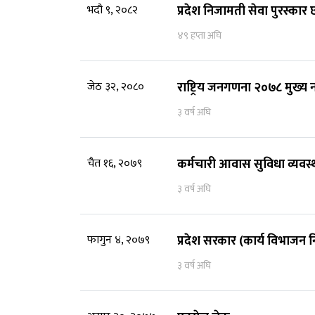
भदौ ९, २०८२
प्रदेश निजामती सेवा पुरस्कार
४९ हप्ता अघि
जेठ ३२, २०८०
राष्ट्रिय जनगणना २०७८ मुख्य न
३ वर्ष अघि
चैत १६, २०७९
कर्मचारी आवास सुविधा व्यवस्
३ वर्ष अघि
फागुन ४, २०७९
प्रदेश सरकार (कार्य विभाजन
३ वर्ष अघि